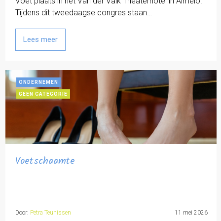
Voet plaats in het Van der Valk Theaterhotel in Almelo.
Tijdens dit tweedaagse congres staan…
Lees meer
ONDERNEMEN
GEEN CATEGORIE
Voetschaamte
Door:
Petra Teunissen
11 mei 2026