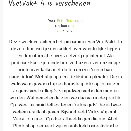
VoetVak+ 4 is verschenen
Door:
Petra Teunissen
Geplaatst op:
8 juni 2026
Deze week verscheen het juninummer van VoetVak+. In
deze editie vind je een artikel over wonderlijke hypes
en desinformatie over voetzorg op internet. Als
pedicure kun je je eindeloos verbazen over onzinnige
posts over kalknagel-diëten en een ‘onmisbare
nageldetox’. Met stip op één: de likdoornpleister. Die is
weliswaar gewoon bij de drogisterij te koop, maar zou
volgens veel collega’s simpelweg verboden moeten
worden. Wat een ellende zien we daarvan in de praktijk.
Op twee: huismiddeltjes tegen ‘kalknagels’ die in twee
weken resultaat geven. Bijvoorbeeld Vicks Vaporub,
Viakal of urine… Op drie: afbeeldingen die met AI of
Photoshop gemaakt zijn en volstrekt onrealistische