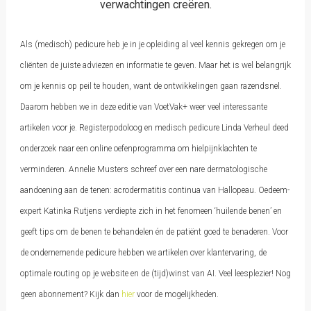
verwachtingen creëren.
Als (medisch) pedicure heb je in je opleiding al veel kennis gekregen om je
cliënten de juiste adviezen en informatie te geven. Maar het is wel belangrijk
om je kennis op peil te houden, want de ontwikkelingen gaan razendsnel.
Daarom hebben we in deze editie van VoetVak+ weer veel interessante
artikelen voor je. Registerpodoloog en medisch pedicure Linda Verheul deed
onderzoek naar een online oefenprogramma om hielpijnklachten te
verminderen. Annelie Musters schreef over een nare dermatologische
aandoening aan de tenen: acrodermatitis continua van Hallopeau. Oedeem-
expert Katinka Rutjens verdiepte zich in het fenomeen ‘huilende benen’ en
geeft tips om de benen te behandelen én de patiënt goed te benaderen. Voor
de ondernemende pedicure hebben we artikelen over klantervaring, de
optimale routing op je website en de (tijd)winst van AI. Veel leesplezier! Nog
geen abonnement? Kijk dan
hier
voor de mogelijkheden.