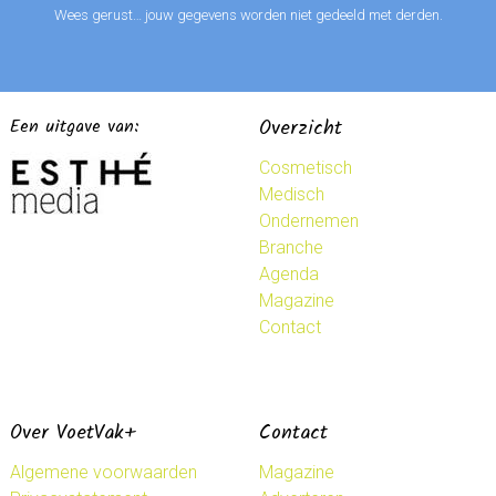
Wees gerust… jouw gegevens worden niet gedeeld met derden.
Een uitgave van:
Overzicht
Cosmetisch
Medisch
Ondernemen
Branche
Agenda
Magazine
Contact
Over VoetVak+
Contact
Algemene voorwaarden
Magazine