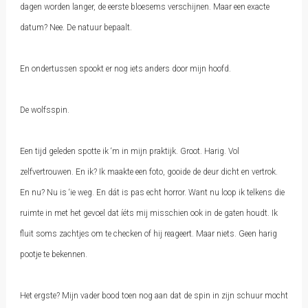
dagen worden langer, de eerste bloesems verschijnen. Maar een exacte
datum? Nee. De natuur bepaalt.
En ondertussen spookt er nog iets anders door mijn hoofd.
De wolfsspin.
Een tijd geleden spotte ik ‘m in mijn praktijk. Groot. Harig. Vol
zelfvertrouwen. En ik? Ik maakte een foto, gooide de deur dicht en vertrok.
En nu? Nu is ‘ie weg. En dát is pas echt horror. Want nu loop ik telkens die
ruimte in met het gevoel dat íéts mij misschien ook in de gaten houdt. Ik
fluit soms zachtjes om te checken of hij reageert. Maar niets. Geen harig
pootje te bekennen.
Het ergste? Mijn vader bood toen nog aan dat de spin in zijn schuur mocht