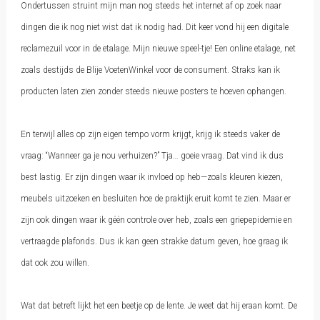
Ondertussen struint mijn man nog steeds het internet af op zoek naar
dingen die ik nog niet wist dat ik nodig had. Dit keer vond hij een digitale
reclamezuil voor in de etalage. Mijn nieuwe speel-tje! Een online etalage, net
zoals destijds de Blije VoetenWinkel voor de consument. Straks kan ik
producten laten zien zonder steeds nieuwe posters te hoeven ophangen.
En terwijl alles op zijn eigen tempo vorm krijgt, krijg ik steeds vaker de
vraag: “Wanneer ga je nou verhuizen?” Tja… goeie vraag. Dat vind ik dus
best lastig. Er zijn dingen waar ik invloed op heb—zoals kleuren kiezen,
meubels uitzoeken en besluiten hoe de praktijk eruit komt te zien. Maar er
zijn ook dingen waar ik géén controle over heb, zoals een griepepidemie en
vertraagde plafonds. Dus ik kan geen strakke datum geven, hoe graag ik
dat ook zou willen.
Wat dat betreft lijkt het een beetje op de lente. Je weet dat hij eraan komt. De