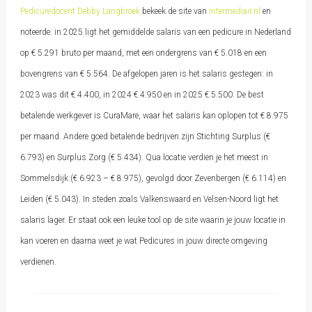
Pedicuredocent Debby Langbroek
bekeek de site van
Intermediair.nl
en
noteerde: in 2025 ligt het gemiddelde salaris van een pedicure in Nederland
op € 5.291 bruto per maand, met een ondergrens van € 5.018 en een
bovengrens van € 5.564. De afgelopen jaren is het salaris gestegen: in
2023 was dit € 4.400, in 2024 € 4.950 en in 2025 € 5.500. De best
betalende werkgever is CuraMare, waar het salaris kan oplopen tot € 8.975
per maand. Andere goed betalende bedrijven zijn Stichting Surplus (€
6.793) en Surplus Zorg (€ 5.434). Qua locatie verdien je het meest in
Sommelsdijk (€ 6.923 – € 8.975), gevolgd door Zevenbergen (€ 6.114) en
Leiden (€ 5.043). In steden zoals Valkenswaard en Velsen-Noord ligt het
salaris lager. Er staat ook een leuke tool op de site waarin je jouw locatie in
kan voeren en daarna weet je wat Pedicures in jouw directe omgeving
verdienen.