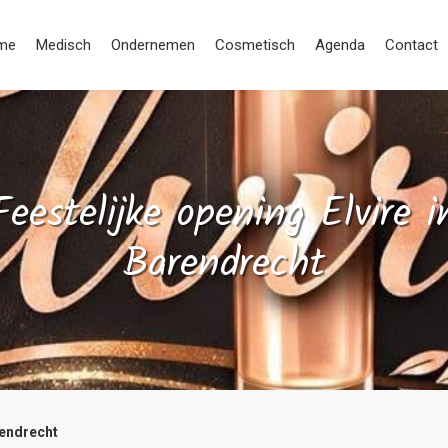
me
Medisch
Ondernemen
Cosmetisch
Agenda
Contact
Feestelijke opening Elvire i
Barendrecht
rendrecht