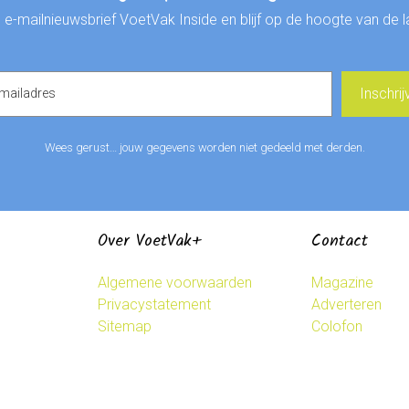
de e-mailnieuwsbrief VoetVak Inside en blijf op de hoogte van de 
Wees gerust… jouw gegevens worden niet gedeeld met derden.
Over VoetVak+
Contact
Algemene voorwaarden
Magazine
Privacystatement
Adverteren
Sitemap
Colofon