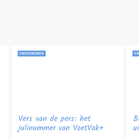
ONDERNEMEN
ON
Vers van de pers: het
B
julinummer van VoetVak+
u