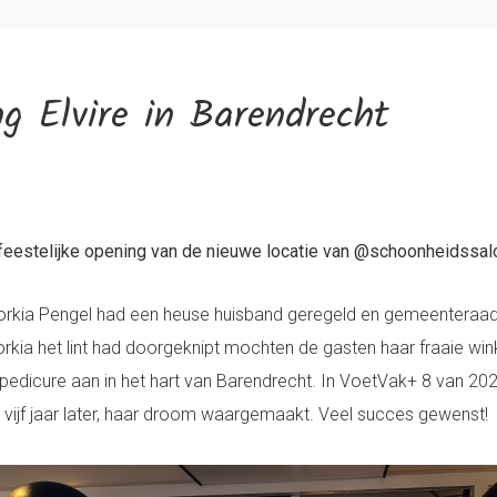
ng Elvire in Barendrecht
feestelijke opening van de nieuwe locatie van @schoonheidssalo
Torkia Pengel had een heuse huisband geregeld en gemeenteraad
kia het lint had doorgeknipt mochten de gasten haar fraaie win
edicure aan in het hart van Barendrecht. In VoetVak+ 8 van 2021
 vijf jaar later, haar droom waargemaakt. Veel succes gewenst!