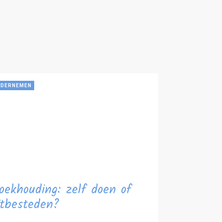
DERNEMEN
oekhouding: zelf doen of
itbesteden?