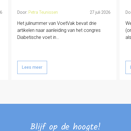
26
Door:
Petra Teunissen
27 juli 2026
Do
Het julinummer van VoetVak bevat drie
We
artikelen naar aanleiding van het congres
(o
Diabetische voet in…
al
Lees meer
Blijf op de hoogte!