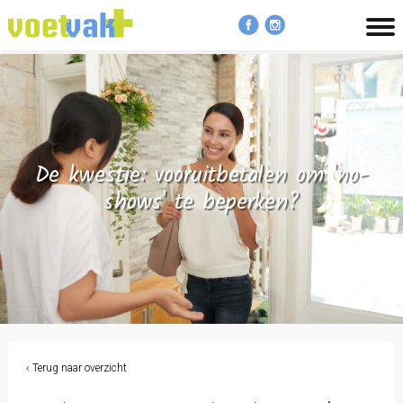
MENU
De kwestie: vooruitbetalen om 'no-
shows' te beperken?
‹ Terug naar overzicht