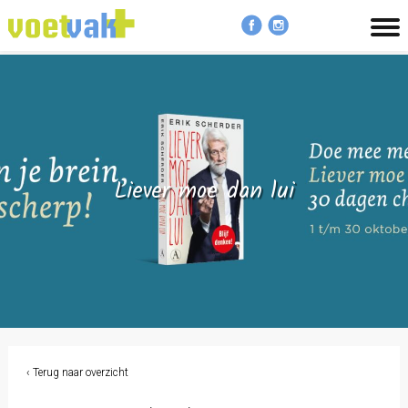
MENU
Liever moe dan lui
‹ Terug naar overzicht