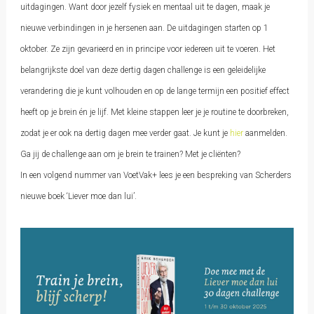
uitdagingen. Want door jezelf fysiek en mentaal uit te dagen, maak je
nieuwe verbindingen in je hersenen aan. De uitdagingen starten op 1
oktober. Ze zijn gevarieerd en in principe voor iedereen uit te voeren. Het
belangrijkste doel van deze dertig dagen challenge is een geleidelijke
verandering die je kunt volhouden en op de lange termijn een positief effect
heeft op je brein én je lijf. Met kleine stappen leer je je routine te doorbreken,
zodat je er ook na dertig dagen mee verder gaat. Je kunt je
hier
aanmelden.
Ga jij de challenge aan om je brein te trainen? Met je cliënten?
In een volgend nummer van VoetVak+ lees je een bespreking van Scherders
nieuwe boek ‘Liever moe dan lui’.