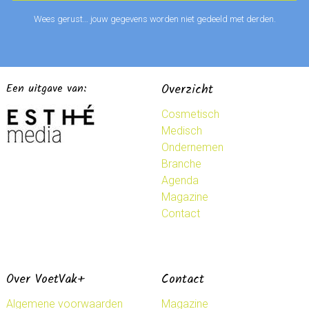
Wees gerust… jouw gegevens worden niet gedeeld met derden.
Een uitgave van:
Overzicht
Cosmetisch
Medisch
Ondernemen
Branche
Agenda
Magazine
Contact
Over VoetVak+
Contact
Algemene voorwaarden
Magazine