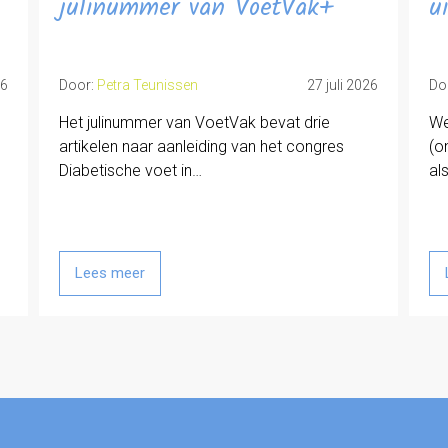
julinummer van VoetVak+
u
26
Door:
Petra Teunissen
27 juli 2026
Do
Het julinummer van VoetVak bevat drie
We
artikelen naar aanleiding van het congres
(o
Diabetische voet in…
al
Lees meer