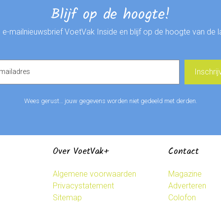
Blijf op de hoogte!
de e-mailnieuwsbrief VoetVak Inside en blijf op de hoogte van de 
Wees gerust… jouw gegevens worden niet gedeeld met derden.
Over VoetVak+
Contact
Algemene voorwaarden
Magazine
Privacystatement
Adverteren
Sitemap
Colofon