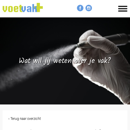
MENU
Wat wil jij weten over je vak?
‹ Terug naar overzicht