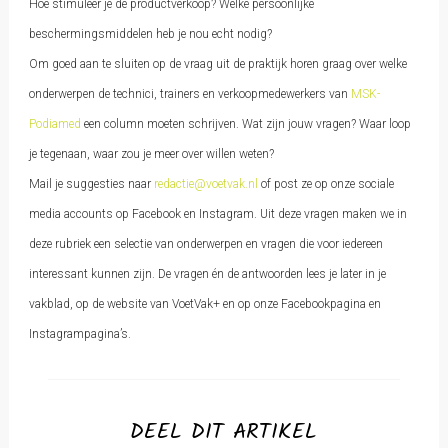
Hoe stimuleer je de productverkoop? Welke persoonlijke
beschermingsmiddelen heb je nou echt nodig?
Om goed aan te sluiten op de vraag uit de praktijk horen graag over welke
onderwerpen de technici, trainers en verkoopmedewerkers van
MSK-
Podiamed
een column moeten schrijven. Wat zijn jouw vragen? Waar loop
je tegenaan, waar zou je meer over willen weten?
Mail je suggesties naar
redactie@voetvak.nl
of post ze op onze sociale
media accounts op Facebook en Instagram. Uit deze vragen maken we in
deze rubriek een selectie van onderwerpen en vragen die voor iedereen
interessant kunnen zijn. De vragen én de antwoorden lees je later in je
vakblad, op de website van VoetVak+ en op onze Facebookpagina en
Instagrampagina’s.
DEEL DIT ARTIKEL