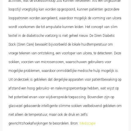
activiteit, wat de bloedsomloop zou kunnen verbeteren. Als een ongezonde
loopstijl vroegtijdig kan worden opgespoord, kunnen patiënten gezondere
looppatronen worden aangeleerd, waardoor mogelijk de vorming van ulcera
wordt voorkomen die tot amputatie kunnen leiden. Het concept van slim
textiel in de diabetische voetzorg is niet geheel nieuw. De Siren Diabetic
Sock (Siren Care) bewaakt bijvoorbeeld de lokale huidtemperatuur om
vroege tekenen van ontsteking, een voorloper van ulcera, te detecteren. Deze
sokken, voorzien van microsensoren, waarschuwen gebruikers voor
mogelijke problemen, waardoor onmiddellijke medische hulp mogelijk is.
Uit onderzoek is gebleken dat dergelijke apparaten voor patiëntbewaking op
afstand een hoog gebruiks- en nalevingspercentage hebben, wat wijst op
het potentieel ervan voor wijdverspreide toepassing. Bovendien zijn op
glasvezel gebaseerde intelligente slimme sokken veelbelovend gebleken om
niet alleen de temperatuur, maar ook de druk en zelfs
gewrichtshoekafwijkingen te beoordelen. Bron:
Medscape