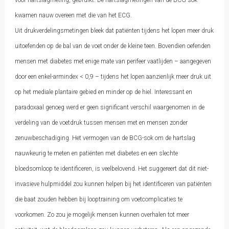
voor hartslagmeting, gebruikt. De hartslagmetingen van de BCG-sok
kwamen nauw overeen met die van het ECG.
Uit drukverdelingsmetingen bleek dat patiënten tijdens het lopen meer druk
uitoefenden op de bal van de voet onder de kleine teen. Bovendien oefenden
mensen met diabetes met enige mate van perifeer vaatlijden – aangegeven
door een enkel-armindex < 0,9 – tijdens het lopen aanzienlijk meer druk uit
op het mediale plantaire gebied en minder op de hiel. Interessant en
paradoxaal genoeg werd er geen significant verschil waargenomen in de
verdeling van de voetdruk tussen mensen met en mensen zonder
zenuwbeschadiging. Het vermogen van de BCG-sok om de hartslag
nauwkeurig te meten en patiënten met diabetes en een slechte
bloedsomloop te identificeren, is veelbelovend. Het suggereert dat dit niet-
invasieve hulpmiddel zou kunnen helpen bij het identificeren van patiënten
die baat zouden hebben bij looptraining om voetcomplicaties te
voorkomen. Zo zou je mogelijk mensen kunnen overhalen tot meer