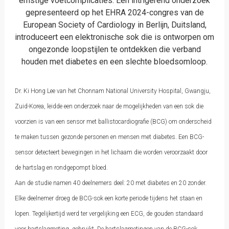
ernstige voetcomplicaties. Een intrigerend onderzoek
gepresenteerd op het EHRA 2024-congres van de
European Society of Cardiology in Berlijn, Duitsland,
introduceert een elektronische sok die is ontworpen om
ongezonde loopstijlen te ontdekken die verband
houden met diabetes en een slechte bloedsomloop.
Dr. Ki Hong Lee van het Chonnam National University Hospital, Gwangju,
Zuid-Korea, leidde een onderzoek naar de mogelijkheden van een sok die
voorzien is van een sensor met ballistocardiografie (BCG) om onderscheid
te maken tussen gezonde personen en mensen met diabetes. Een BCG-
sensor detecteert bewegingen in het lichaam die worden veroorzaakt door
de hartslag en rondgepompt bloed.
Aan de studie namen 40 deelnemers deel: 20 met diabetes en 20 zonder.
Elke deelnemer droeg de BCG-sok een korte periode tijdens het staan en
lopen. Tegelijkertijd werd ter vergelijking een ECG, de gouden standaard