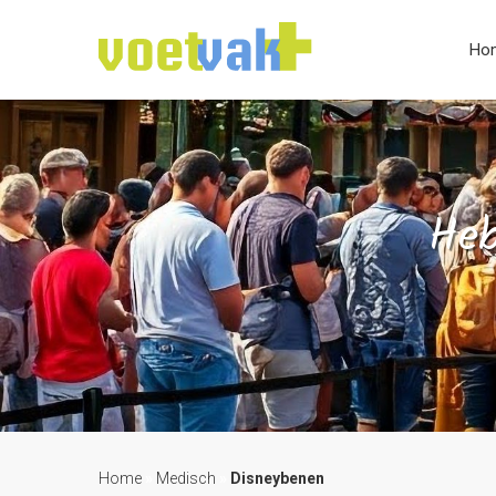
Ho
Heb
Home
»
Medisch
»
Disneybenen