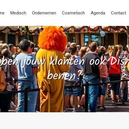
me
Medisch
Ondernemen
Cosmetisch
Agenda
Contact
ben jouw klanten ook Dis
benen?