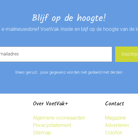
Blijf op de hoogte!
de e-mailnieuwsbrief VoetVak Inside en blijf op de hoogte van de 
Wees gerust… jouw gegevens worden niet gedeeld met derden.
Over VoetVak+
Contact
Algemene voorwaarden
Magazine
Privacystatement
Adverteren
Sitemap
Colofon