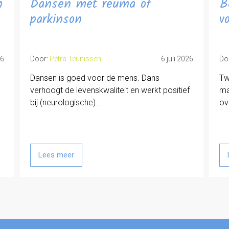
n
Dansen met reuma of
B
parkinson
v
26
Door:
Petra Teunissen
6 juli 2026
Do
Dansen is goed voor de mens. Dans
Tw
verhoogt de levenskwaliteit en werkt positief
ma
bij (neurologische)…
ov
Lees meer