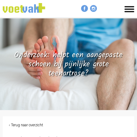
MENU
Onderzoek: helpt een aangepaste
schoen bij pijnlijke grote
teenartrose?
‹ Terug naar overzicht