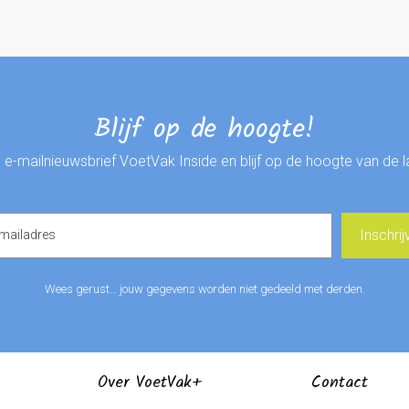
Blijf op de hoogte!
de e-mailnieuwsbrief VoetVak Inside en blijf op de hoogte van de 
Wees gerust… jouw gegevens worden niet gedeeld met derden.
Over VoetVak+
Contact