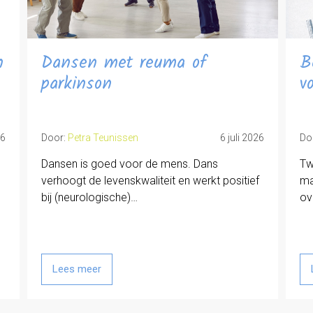
n
Dansen met reuma of
B
parkinson
v
26
Door:
Petra Teunissen
6 juli 2026
Do
Dansen is goed voor de mens. Dans
Tw
verhoogt de levenskwaliteit en werkt positief
ma
bij (neurologische)…
ov
Lees meer