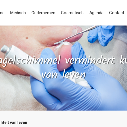
me
Medisch
Ondernemen
Cosmetisch
Agenda
Contact
gelschimmel vermindert kw
van leven
teit van leven