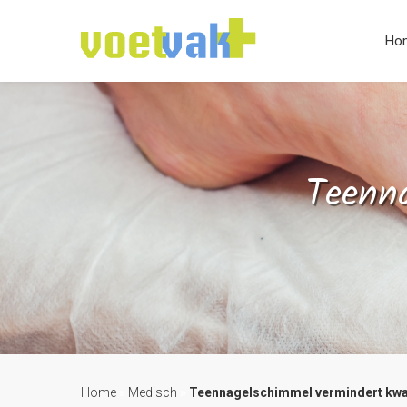
Ho
Teenna
Home
»
Medisch
»
Teennagelschimmel vermindert kwali