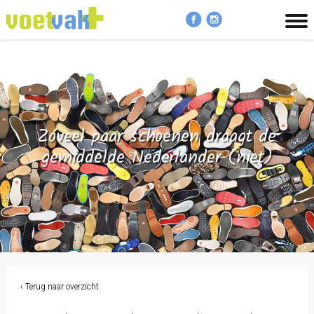
MENU
Zóveel paar schoenen draagt de
gemiddelde Nederlander (niet)
‹ Terug naar overzicht