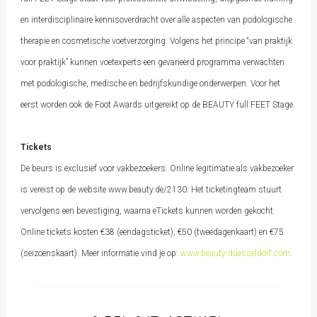
en interdisciplinaire kennisoverdracht over alle aspecten van podologische
therapie en cosmetische voetverzorging. Volgens het principe “van praktijk
voor praktijk” kunnen voetexperts een gevarieerd programma verwachten
met podologische, medische en bedrijfskundige onderwerpen. Voor het
eerst worden ook de Foot Awards uitgereikt op de BEAUTY full FEET Stage.
Tickets
De beurs is exclusief voor vakbezoekers. Online legitimatie als vakbezoeker
is vereist op de website www.beauty.de/2130. Het ticketingteam stuurt
vervolgens een bevestiging, waarna eTickets kunnen worden gekocht.
Online tickets kosten €38 (eendagsticket), €50 (tweedagenkaart) en €75
(seizoenskaart). Meer informatie vind je op:
www.beauty-duesseldorf.com
.