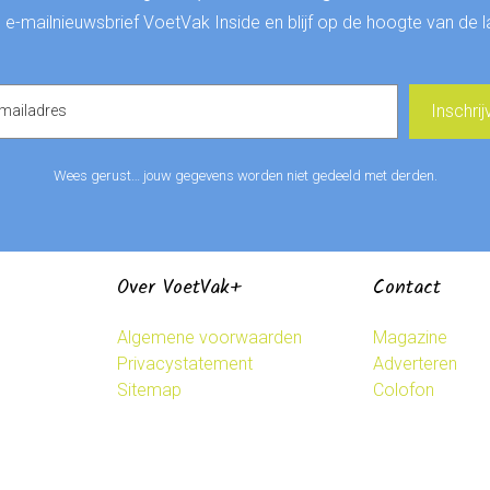
de e-mailnieuwsbrief VoetVak Inside en blijf op de hoogte van de 
Wees gerust… jouw gegevens worden niet gedeeld met derden.
Over VoetVak+
Contact
Algemene voorwaarden
Magazine
Privacystatement
Adverteren
Sitemap
Colofon