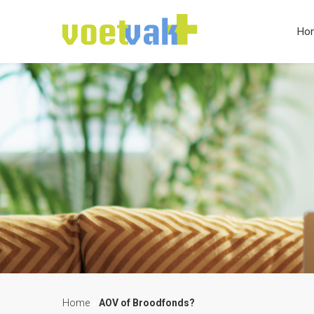
Ho
Home
»
AOV of Broodfonds?