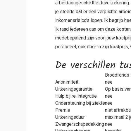
arbeidsongeschiktheidsverzekering. 
je steeds dat er een verplichte arb
inkomensrisico’s lopen. Ik begrijp he
ik raad iedereen aan om deze kosten
medebepalend zijn voor jouw kostprij
personeel, ook door in zijn kostprijs
De verschillen t
Broodfonds
Anonimiteit
nee
Uitkeringsgarantie
Op basis van
Hulp bij re-integratie
nee
Ondersteuning bij ziekte
nee
Premie
niet aftrekba
Uitkeringsduur
maximaal 2 j
Zwangerschapsdekking
nee