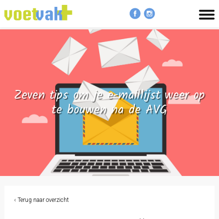
MENU
Zeven tips om je e-maillijst weer op
te bouwen na de AVG
‹ Terug naar overzicht