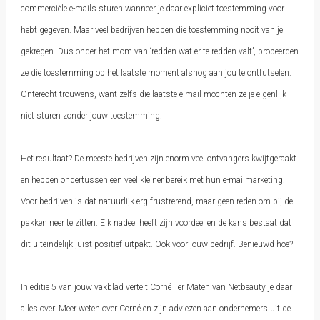
commerciële e-mails sturen wanneer je daar expliciet toestemming voor
hebt gegeven. Maar veel bedrijven hebben die toestemming nooit van je
gekregen. Dus onder het mom van ‘redden wat er te redden valt’, probeerden
ze die toestemming op het laatste moment alsnog aan jou te ontfutselen.
Onterecht trouwens, want zelfs die laatste e-mail mochten ze je eigenlijk
niet sturen zonder jouw toestemming.
Het resultaat? De meeste bedrijven zijn enorm veel ontvangers kwijtgeraakt
en hebben ondertussen een veel kleiner bereik met hun e-mailmarketing.
Voor bedrijven is dat natuurlijk erg frustrerend, maar geen reden om bij de
pakken neer te zitten. Elk nadeel heeft zijn voordeel en de kans bestaat dat
dit uiteindelijk juist positief uitpakt. Ook voor jouw bedrijf. Benieuwd hoe?
In editie 5 van jouw vakblad vertelt Corné Ter Maten van Netbeauty je daar
alles over. Meer weten over Corné en zijn adviezen aan ondernemers uit de