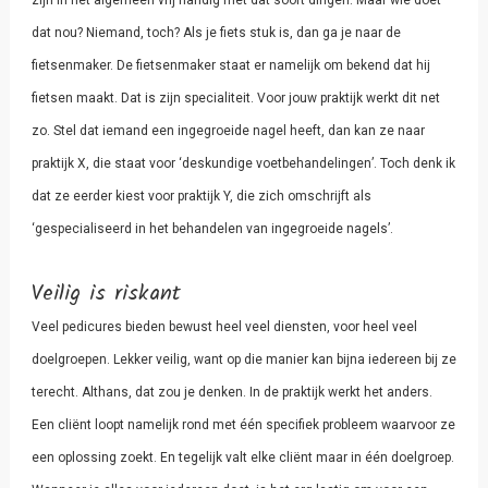
zijn in het algemeen vrij handig met dat soort dingen. Maar wie doet
dat nou? Niemand, toch? Als je fiets stuk is, dan ga je naar de
fietsenmaker. De fietsenmaker staat er namelijk om bekend dat hij
fietsen maakt. Dat is zijn specialiteit. Voor jouw praktijk werkt dit net
zo. Stel dat iemand een ingegroeide nagel heeft, dan kan ze naar
praktijk X, die staat voor ‘deskundige voetbehandelingen’. Toch denk ik
dat ze eerder kiest voor praktijk Y, die zich omschrijft als
‘gespecialiseerd in het behandelen van ingegroeide nagels’.
Veilig is riskant
Veel pedicures bieden bewust heel veel diensten, voor heel veel
doelgroepen. Lekker veilig, want op die manier kan bijna iedereen bij ze
terecht. Althans, dat zou je denken. In de praktijk werkt het anders.
Een cliënt loopt namelijk rond met één specifiek probleem waarvoor ze
een oplossing zoekt. En tegelijk valt elke cliënt maar in één doelgroep.