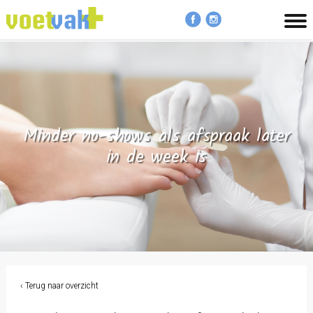
MENU
Minder no-shows als afspraak later
in de week is
‹ Terug naar overzicht