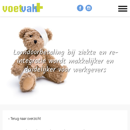
MENU
Loondoorbetaling bij ziekte en re-
integratie wordt makkelijker en
duidelijker voor werkgevers
‹ Terug naar overzicht