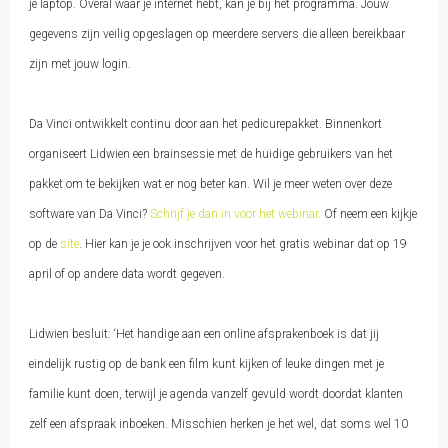
je laptop. Overal waar je internet hebt, kan je bij het programma. Jouw
gegevens zijn veilig opgeslagen op meerdere servers die alleen bereikbaar
zijn met jouw login.
Da Vinci ontwikkelt continu door aan het pedicurepakket. Binnenkort
organiseert Lidwien een brainsessie met de huidige gebruikers van het
pakket om te bekijken wat er nog beter kan. Wil je meer weten over deze
software van Da Vinci?
Schrijf je dan in voor het webinar.
Of neem een kijkje
op de
site
. Hier kan je je ook inschrijven voor het gratis webinar dat op 19
april of op andere data wordt gegeven.
Lidwien besluit: ‘Het handige aan een online afsprakenboek is dat jij
eindelijk rustig op de bank een film kunt kijken of leuke dingen met je
familie kunt doen, terwijl je agenda vanzelf gevuld wordt doordat klanten
zelf een afspraak inboeken. Misschien herken je het wel, dat soms wel 10