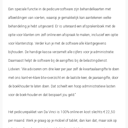
Een speciale functie in de pedicure-software zijn behandelkaarten met
afbeeldingen van voe-ten, waarop je gemakkelijk kan aantekenen welke
behandeling je hebt uitgevoerd. Er is uiteraard een afsprakenboek met de
optie voor klanten om zelf online een afspraak te maken, inclusief een optie
voor klantenstop. Verder kun je met de software alle klantgegevens
bijhouden. De handige kassa verzamelt alle cijfers voor je administratie.
Daarnaast helpt de software bij de aangiftes bij de belastingdienst.
Lidwien: ‘We adviseren om drie keer per jaar zelf de kwartaalaangifte te doen
met ons kant-en-klare btw-overzicht en de laatste keer, de jaaraangifte, door
de boekhouder te laten doen. Dat scheelt een hoop administratieve lasten
voor de boek-houder en dat bespaart jou geld.”
Het pedicurepakket van Da Vinci is 100% online en kost slechts € 22,50
per maand. Werk je graag op je mobiel of tablet, dan kan dat, maar ook op