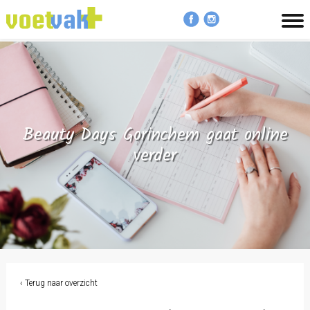
MENU
Beauty Days Gorinchem gaat online
verder
‹ Terug naar overzicht