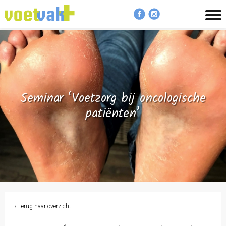
MENU
Seminar ‘Voetzorg bij oncologische
patiënten’
‹ Terug naar overzicht