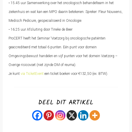
• 15.45 uur Samenwerking over het oncologisch behandelteam in het
ziekenhuis en wat kan een MPO daarin betekenen. Spreker: Fleur Nouwens,
Medisch Pedicure, gespecialiseerd in Oncologie.
• 16.25 uur Afsluiting door Tineke de Beer
ProCERT heeft het Seminar ‘Voetzorg bij oncologische patiënten
geaccrediteerd met totaal 6 punten. Eén punt voor domein
Omgevingsbewust handelen en vijf punten voor het domein Voetzorg –
Overige risicovoet (niet zijnde DM of reuma).
Je kunt
via TicketEvent
een ticket boeken voor €132,50 (ex. BTW).
DEEL DIT ARTIKEL