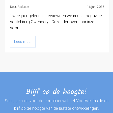
Door: Redactie
16 juni 2026
Twee jaar geleden interviewden we in ons magazine
vaatchirurg Gwendolyn Cazander over haar inzet
voor…
Lees meer
Blijf op de hoogte!
Schrijf je nu in voor de e-mailnieuwsbrief VoetVak Inside en
blijf op de hoogte van de laatste ontwikkelingen.