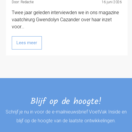
Door: Redactie
16 juni 2026
Twee jaar geleden interviewden we in ons magazine
vaatchirurg Gwendolyn Cazander over haar inzet
voor…
Lees meer
Blijf op de hoogte!
Schrijf je nu in voor de e-mailnieuwsbrief VoetVak Inside en
blijf op de hoogte van de laatste ontwikkelingen.