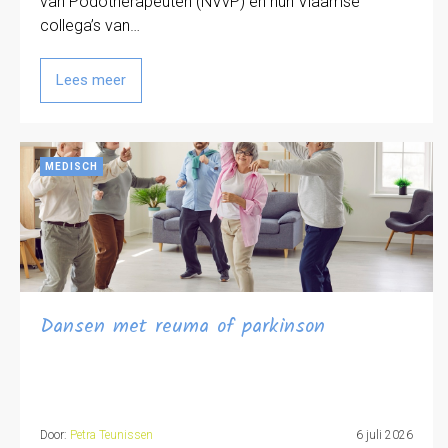
van Podotherapeuten (NVvP) en hun Vlaamse
collega’s van…
Lees meer
MEDISCH
Dansen met reuma of parkinson
Door:
Petra Teunissen
6 juli 2026