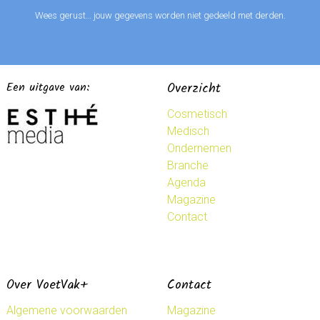
Wees gerust… jouw gegevens worden niet gedeeld met derden.
Een uitgave van:
Overzicht
Cosmetisch
Medisch
Ondernemen
Branche
Agenda
Magazine
Contact
Over VoetVak+
Contact
Algemene voorwaarden
Magazine