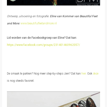
Ontwerp, uitvoering en fotografie:
Eline van Kommer van Beautiful Feet
and More:
www.beautifulfeetandmore.nl
Lid worden van de Facebookgroep van Eline? Dat kan:
https://www.facebook.com/groups/231401460962057/
De smaak te pakken? Nog meer step-by-steps zien? Dat kan
hier
. Ook
deze
is nog steeds favoriet.