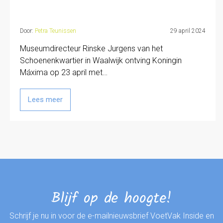
Door:
Petra Teunissen
29 april 2024
Museumdirecteur Rinske Jurgens van het
Schoenenkwartier in Waalwijk ontving Koningin
Máxima op 23 april met…
Lees meer
Blijf op de hoogte!
Schrijf je nu in voor de e-mailnieuwsbrief VoetVak Inside en