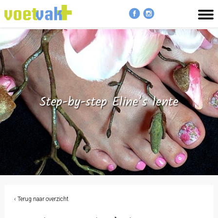
MENU
Step-by-step Eline’s lente
‹ Terug naar overzicht