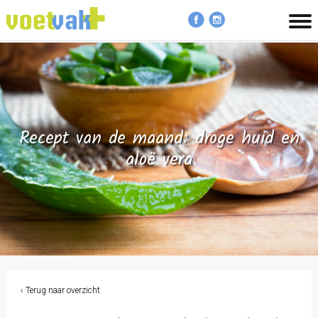
MENU
Recept van de maand: droge huid en
aloë vera
‹ Terug naar overzicht